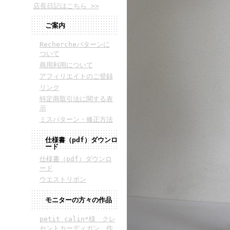
店長日記はこちら >>
ご案内
Rechercheパターンに
ついて
商用利用について
アフィリエイトのご登録
リンク
特定商取引法に関する表
示
ミスパターン・修正方法
仕様書（pdf）ダウンロ
ード
仕様書（pdf）ダウンロ
ード
ウエストリボン
モニターの方々の作品
petit calin*様 クレ
セントカーディガン 作