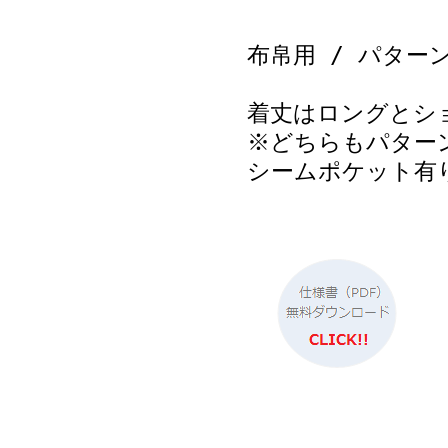
布帛用 / パター
着丈はロングとシ
※どちらもパター
シームポケット有