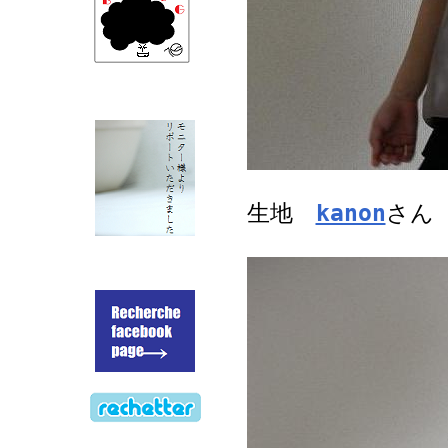
生地
kanon
さ