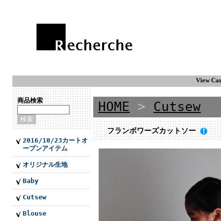
View Car
商品検索
HOME
>
Cutsew
フランボワーズカットソー
2016/10/23カートオ
ープンアイテム
オリジナル生地
Baby
Cutsew
Blouse