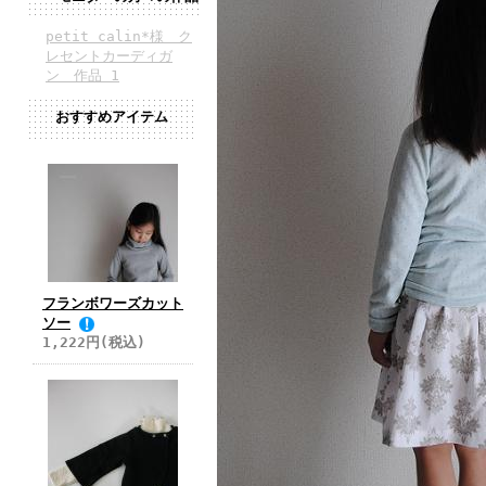
petit calin*様 ク
レセントカーディガ
ン 作品 1
おすすめアイテム
フランボワーズカット
ソー
1,222円(税込)