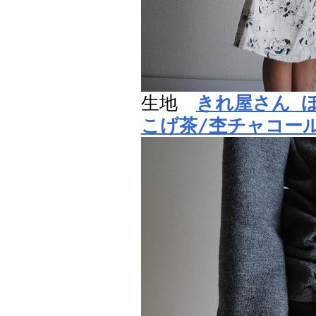
生地
きれ屋さん 
こげ茶/杢チャコー