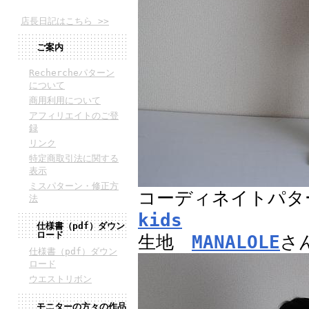
店長日記はこちら >>
ご案内
Rechercheパターン
について
商用利用について
アフィリエイトのご登
録
リンク
特定商取引法に関する
表示
ミスパターン・修正方
コーディネイトパ
法
kids
仕様書（pdf）ダウン
ロード
生地
MANALOLE
さ
仕様書（pdf）ダウン
ロード
ウエストリボン
モニターの方々の作品