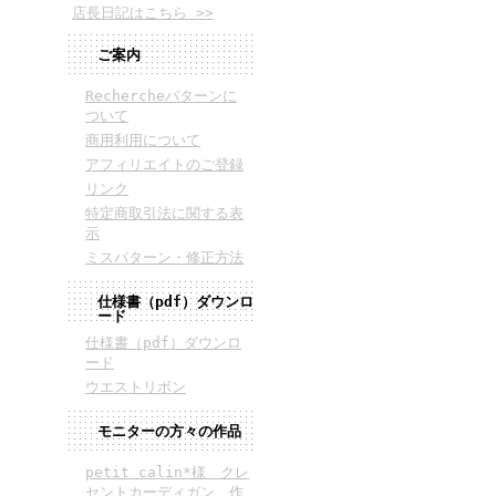
店長日記はこちら >>
ご案内
Rechercheパターンに
ついて
商用利用について
アフィリエイトのご登録
リンク
特定商取引法に関する表
示
ミスパターン・修正方法
仕様書（pdf）ダウンロ
ード
仕様書（pdf）ダウンロ
ード
ウエストリボン
モニターの方々の作品
petit calin*様 クレ
セントカーディガン 作