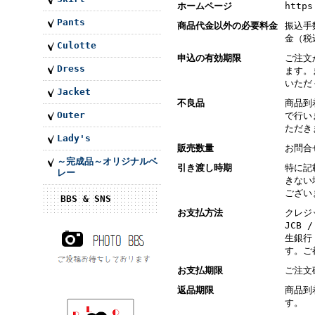
ホームページ
https
Pants
商品代金以外の必要料金
振込手
金（税
Culotte
申込の有効期限
ご注文
Dress
ます。
いただ
Jacket
不良品
商品到
Outer
で行い
ただき
Lady's
販売数量
お問合
～完成品～オリジナルベ
引き渡し時期
特に記
レー
きない
ござい
BBS & SNS
お支払方法
クレジッ
JCB
生銀行
す。ご
お支払期限
ご注文
返品期限
商品到
す。