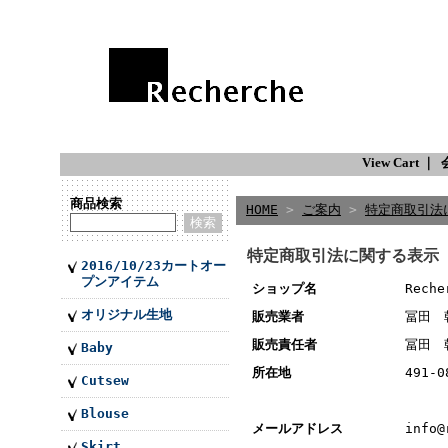
View Cart
｜
商品検索
HOME
>
ご案内
>
特定商取引法
特定商取引法に関する表示
2016/10/23カートオー
プンアイテム
ショップ名
Reche
オリジナル生地
販売業者
冨田 
販売責任者
冨田 
Baby
所在地
491-
Cutsew
Blouse
メールアドレス
info@
Skirt